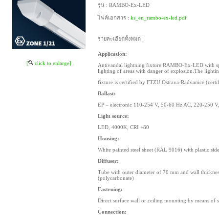
รุ่น :
RAMBO-Ex-LED
ไฟล์เอกสาร :
ks_en_rambo-ex-led.pdf
รายละเอียดทั้งหมด :
Application:
[
click to enlarge]
Antivandal lightning fixture RAMBO-Ex-LED with spl
lighting of areas with danger of explosion.The lighti
fixture is certified by FTZU Ostrava-Radvanice (cer
Ballast:
EP – electronic 110-254 V, 50-60 Hz AC, 220-250 V
Light source:
LED, 4000K, CRI +80
Housing:
White painted steel sheet (RAL 9016) with plastic si
Diffuser:
Tube with outer diameter of 70 mm and wall thickne
(polycarbonate)
Fastening:
Direct surface wall or ceiling mounting by means of 
Connection: