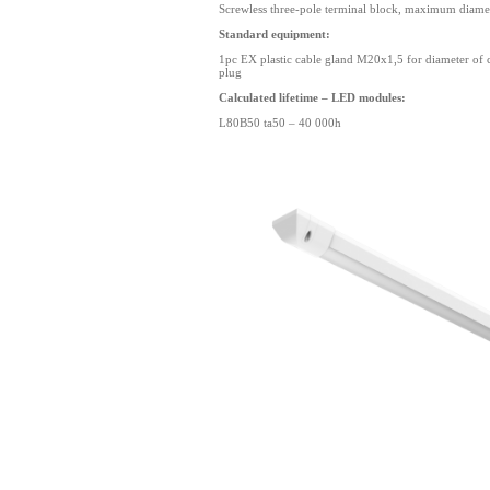
Screwless three-pole terminal block, maximum diame
Standard equipment:
1pc EX plastic cable gland M20x1,5 for diameter of 
plug
Calculated lifetime – LED modules:
L80B50 ta50 – 40 000h