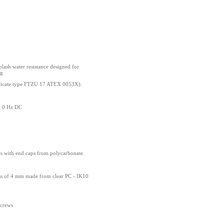
ash water resistance designed for
ng
tificate type FTZU 17 ATEX 0053X).
, 0 Hz DC
des with end caps from polycarbonate.
ss of 4 mm made from clear PC - IK10
screws