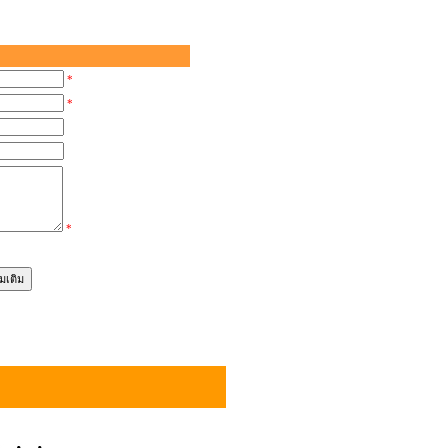
*
*
*