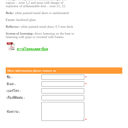
vapour – zone 1,2 and areas with danger of
explosion of inflammable dust – zone 21, 22.
Body:
white painted metal sheet or stainlesssteel
Cover:
hardened glass
Reflector:
white painted metal sheet, 0.5 mm thick
System of fastening:
direct fastening on the base or
fastening with grips or recessed with frames.
ดาวน์โหลดแคตตาล็อค
More information please contact us
ชื่อ :
*
อีเมล :
*
เบอร์โทร :
เรื่องที่ติดต่อ :
ข้อความ :
*