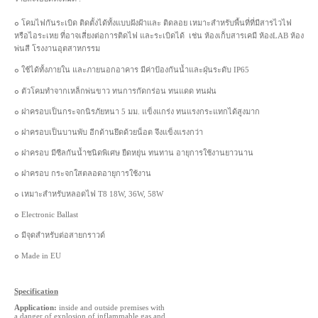
๐ โคมไฟกันระเบิด ติดตั้งได้ทั้งแบบฝังฝ้าและ ติดลอย เหมาะสำหรับพื้นที่ที่มีสารไวไฟ
หรือไอระเหย ที่อาจเสี่ยงต่อการติดไฟ และระเบิดได้ เช่น ห้องเก็บสารเคมี ห้องLAB ห้อง
พ่นสี โรงงานอุตสาหกรรม
๐ ใช้ได้ทั้งภายใน และภายนอกอาคาร มีค่าป้องกันน้ำและฝุ่นระดับ IP65
๐ ตัวโคมทำจากเหล็กพ่นขาว ทนการกัดกร่อน ทนแดด ทนฝน
๐ ฝาครอบเป็นกระจกนิรภัยหนา 5 มม. แข็งแกร่ง ทนแรงกระแทกได้สูงมาก
๐ ฝาครอบเป็นบานพับ อีกด้านยึดด้วยน็อต จึงแข็งแรงกว่า
๐ ฝาครอบ มีซีลกันน้ำชนิดพิเศษ ยืดหยุ่น ทนทาน อายุการใช้งานยาวนาน
๐ ฝาครอบ กระจกใสตลอดอายุการใช้งาน
๐ เหมาะสำหรับหลอดไฟ T8 18W, 36W, 58W
๐ Electronic Ballast
๐ มีจุดสำหรับต่อสายกราวด์
๐ Made in EU
Specification
Application:
inside and outside premises with
a danger of explosion of inflammable gas and