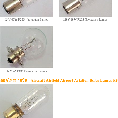
24V 40W
P28S
Navigation Lamps
110V 60W
P28S
Navigation Lamps
12V 5A P30S
Navigation Lamps
ลอดไฟสนามบิน -
Aircraft
Airfield
Airport Aviation
Bulbs
Lamps P2