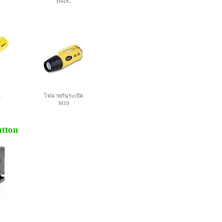
H4DC
ด
ไฟฉายกันระเบิด
M10
utton