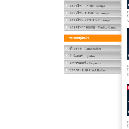
หลอดไฟ - USHIO Lamps
E
หลอดไฟ - TOSHIBA Lamps
โ
หลอดไฟ - VENTURE Lamps
A
หลอดไฟการแพทย์ - Medical lamp
หมวดหมู่สินค้า
ขั้วหลอด - Lampholder
อิกนิเตอร์ - Ignitor
คาปาซิเตอร์ - Capacitor
E
บัลลาส - HID CWA Ballast
โ
P
E
โ